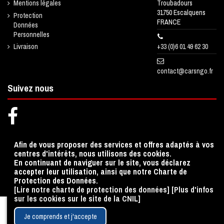
Troubadours
Mentions légales
31750 Escalquens
Protection
FRANCE
Données
Personnelles
+33 (0)6 01 49 62 30
Livraison
contact@carsngo.fr
Suivez nous
Lettre d'informations
Afin de vous proposer des services et offres adaptés à vos
centres d'intérêts, nous utilisons des cookies.
En continuant de naviguer sur le site, vous déclarez
accepter leur utilisation, ainsi que notre Charte de
Protection des Données.
[Lire notre charte de protection des données]
[Plus d'infos
sur les cookies sur le site de la CNIL]
Je comprends et j'accepte