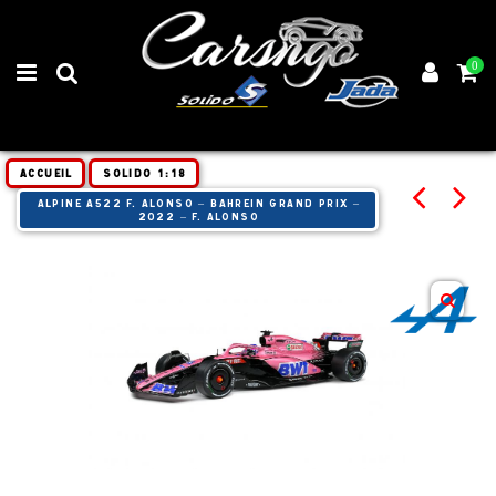
0
Accueil
SOLIDO 1:18
ALPINE A522 F. ALONSO – BAHREIN GRAND PRIX –
2022 – F. ALONSO